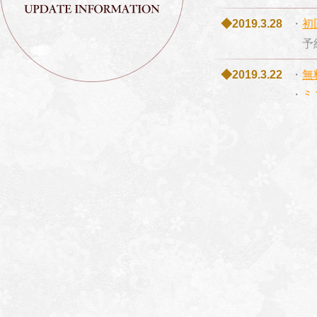
◆2019.3.28
・
初
予約
◆2019.3.22
・
無
・
ミ
◆2019.3.21
・
配
◆2019.3.15
・
『
・
『
・
画
・
参
◆2019.3.8
・
『
・
初
初回
・
人