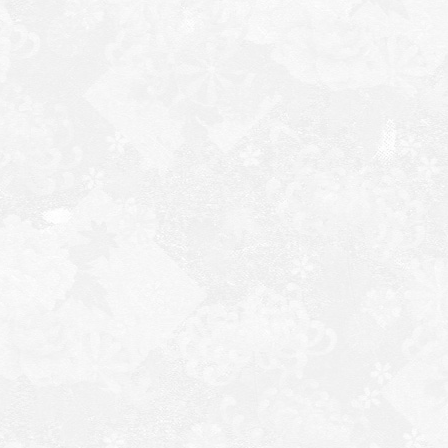
・
参
◆2019.3.1
・
『
・
初
初回
・
人
・
参
◆2019.2.22
・
初
予約
◆2019.2.15
・
無
・
人
サン
・
画
・
参
◆2019.2.8
・
参